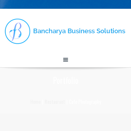
Portfolio
Home
|
Restaurant
|
Cafe Photography